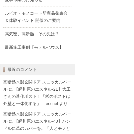
ルビオ・モノコート新商品発表会
＆体験イベント 開催のご案内
高気密、高断熱 その先は？
最新施工事例【モデルハウス】
最近のコメント
高断熱木製玄関ドア スニッカルペー
ル
に
【網川原のエスネル‐21】大工
さんの造作ポスト！「杉のポストは
外壁と一体化する」 – escnel
より
高断熱木製玄関ドア スニッカルペー
ル
に
【網川原のエスネル‐40】ハン
ドルに革のカバーを。「人とモノと