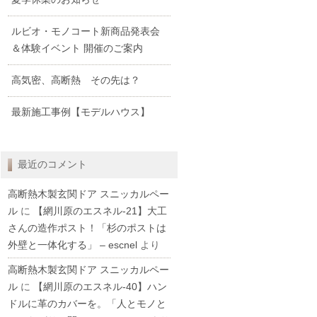
ルビオ・モノコート新商品発表会
＆体験イベント 開催のご案内
高気密、高断熱 その先は？
最新施工事例【モデルハウス】
最近のコメント
高断熱木製玄関ドア スニッカルペー
ル
に
【網川原のエスネル‐21】大工
さんの造作ポスト！「杉のポストは
外壁と一体化する」 – escnel
より
高断熱木製玄関ドア スニッカルペー
ル
に
【網川原のエスネル‐40】ハン
ドルに革のカバーを。「人とモノと