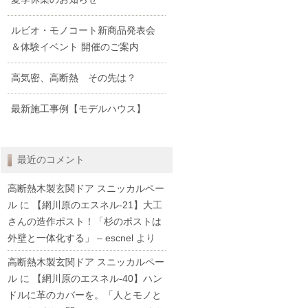
ルビオ・モノコート新商品発表会
＆体験イベント 開催のご案内
高気密、高断熱 その先は？
最新施工事例【モデルハウス】
最近のコメント
高断熱木製玄関ドア スニッカルペー
ル
に
【網川原のエスネル‐21】大工
さんの造作ポスト！「杉のポストは
外壁と一体化する」 – escnel
より
高断熱木製玄関ドア スニッカルペー
ル
に
【網川原のエスネル‐40】ハン
ドルに革のカバーを。「人とモノと